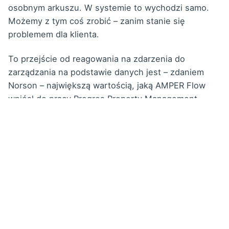
osobnym arkuszu. W systemie to wychodzi samo.
Możemy z tym coś zrobić – zanim stanie się
problemem dla klienta.
To przejście od reagowania na zdarzenia do
zarządzania na podstawie danych jest – zdaniem
Norson – największą wartością, jaką AMPER Flow
wniósł do pracy Progres Property Management.
Dla firm zarządzających
wieloma obiektami
Jeśli zarządzanie serwisem kilku lub kilkunastu
budynków oznacza u Ciebie cotygodniowe
przeszukiwanie arkuszy i maili – to jest dokładnie
ten problem, który AMPER Flow rozwiązuje. Bez
skomplikowanego wdrożenia, bez konieczności