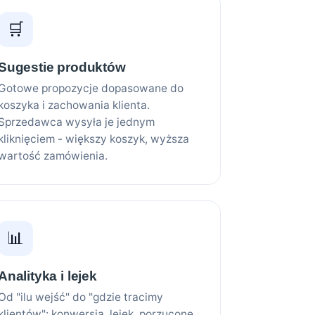
🛒
Sugestie produktów
Gotowe propozycje dopasowane do
koszyka i zachowania klienta.
Sprzedawca wysyła je jednym
kliknięciem - większy koszyk, wyższa
wartość zamówienia.
📊
Analityka i lejek
Od "ilu wejść" do "gdzie tracimy
klientów": konwersja, lejek, porzucone