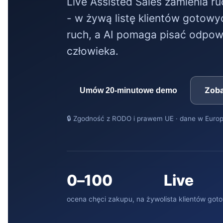
Live Assisted Sales zamienia r
- w żywą listę klientów gotow
ruch, a AI pomaga pisać odpow
człowieka.
Zoba
Umów 20-minutowe demo
🔒 Zgodność z RODO i prawem UE · dane w Europ
0–100
Live
ocena chęci zakupu, na żywo
lista klientów go