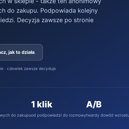
uch w sklepie - także ten anonimowy
ych do zakupu. Podpowiada kolejny
iedzi. Decyzja zawsze po stronie
cz, jak to działa
ie · człowiek zawsze decyduje
1 klik
A/B
towych do zakupu
od podpowiedzi do rozmowy
twardy dowód wzrost