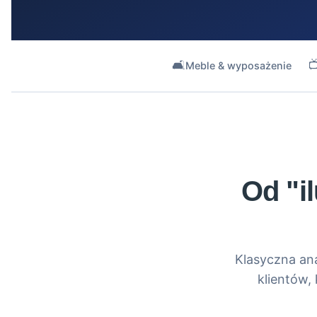
🛋️

Meble & wyposażenie
Od "i
Klasyczna ana
klientów, 