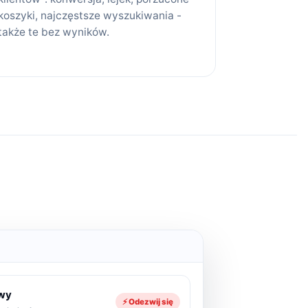
koszyki, najczęstsze wyszukiwania -
także te bez wyników.
owy
⚡ Odezwij się