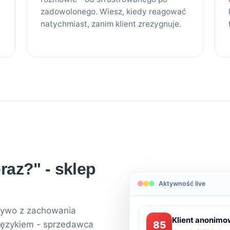
zadowolonego. Wiesz, kiedy reagować
natychmiast, zanim klient zrezygnuje.
raz?" - sklep
Aktywność live
 żywo z zachowania
Klient anonim
 językiem - sprzedawca
85