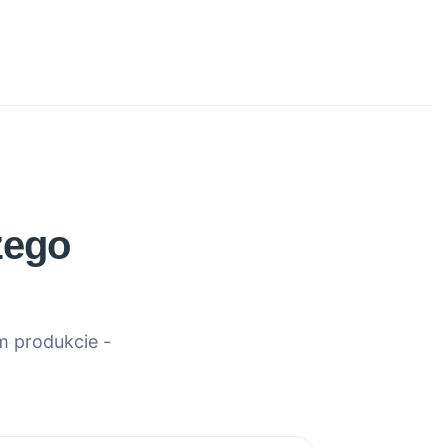
zego
m produkcie -