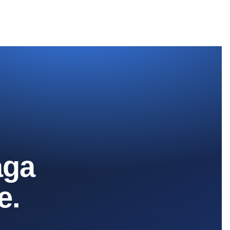
aga
e.