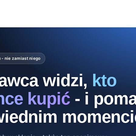
 - nie zamiast niego
awca widzi,
kto
hce kupić
- i pom
iednim momenci