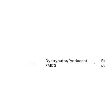
Skip
to
content
Dystrybutor/Producent
F
FMCG
s