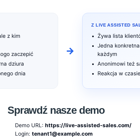
Z LIVE ASSISTED SA
ale z kim
Żywa lista klien
Jedna konkretna
→
ogo zaczepić
każdym
na dziura
Anonimowi też są
pnego dnia
Reakcja w czasi
Sprawdź nasze demo
Demo URL:
https://live-assisted-sales.com/
Login:
tenant1@example.com