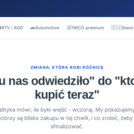

🚗
🛒
🇪🇺
RTV / AGD
Automotive
FMCG premium
Stwor
ZMIANA, KTÓRA ROBI RÓŻNICĘ
lu nas odwiedziło" do "kt
kupić teraz"
lityka mówi, ile było wejść - wczoraj. My pokazuje
którzy są blisko zakupu w tej chwili, i co zrobić, że
sfinalizować.