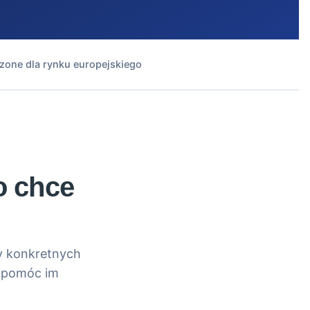
zone dla rynku europejskiego
o chce
my konkretnych
by pomóc im