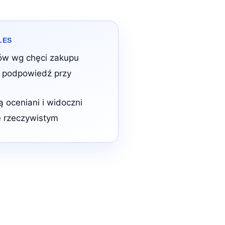
LES
tów wg chęci zakupu
 podpowiedź przy
 oceniani i widoczni
e rzeczywistym