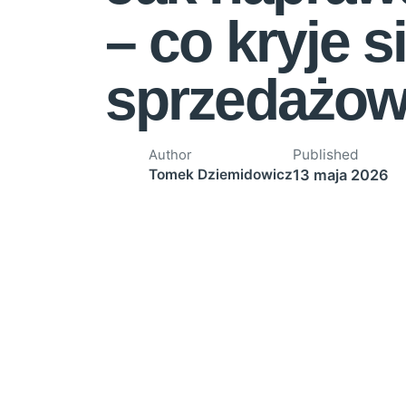
– co kryje s
sprzedażow
Published
Author
13 maja 2026
Tomek Dziemidowicz