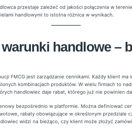
lowca przestaje zależeć od jakości połączenia w terenie
cielami handlowymi to istotna różnica w wynikach.
 i warunki handlowe – 
ji FMCG jest zarządzanie cennikami. Każdy klient ma in
ślonych kombinacjach produktów. W wielu firmach to nad
tórych handlowiec daje rabat, którego już nie powinien d
wy bezpośrednio w platformie. Można definiować cenni
kwotowe, rabaty obowiązujące w określonym przedziale c
lowiec widzi na bieżąco, czy klient może złożyć zamówi