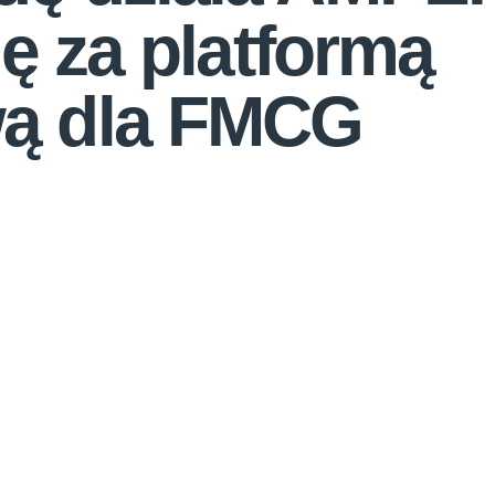
ię za platformą
ą dla FMCG