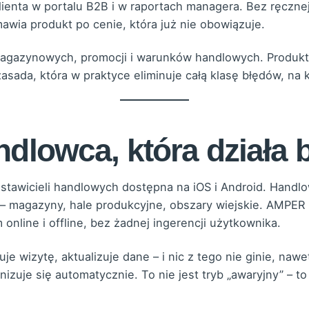
lienta w portalu B2B i w raportach managera. Bez ręcznej 
amawia produkt po cenie, która już nie obowiązuje.
agazynowych, promocji i warunków handlowych. Produkt
sada, która w praktyce eliminuje całą klasę błędów, na k
ndlowca, która działa 
stawicieli handlowych dostępna na iOS i Android. Handl
– magazyny, hale produkcyjne, obszary wiejskie. AMPER
nline i offline, bez żadnej ingerencji użytkownika.
e wizytę, aktualizuje dane – i nic z tego nie ginie, nawet
nizuje się automatycznie. To nie jest tryb „awaryjny” – t