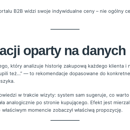
portalu B2B widzi swoje indywidualne ceny – nie ogólny ce
acji oparty na danych
 który analizuje historię zakupową każdego klienta i n
 kupili też…” — to rekomendacje dopasowane do konkretn
oszyka.
owiedzi w trakcie wizyty: system sam sugeruje, co wart
analogicznie po stronie kupującego. Efekt jest mierzaln
we właściwym momencie zobaczył właściwą propozycję.