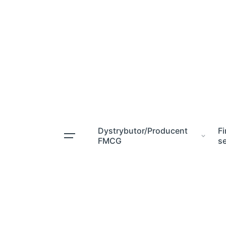
Skip
to
content
Dystrybutor/Producent
F
FMCG
s