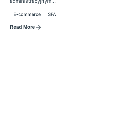
administracyjnym...
E-commerce
SFA
Read More
28 marca 2023
Biuletyn nowości Marzec 2023
Lista zaimplementowanych funkcjonalności w
systemie AMPER innowacyjny moduł Gazetki,
który umożliwia dodanie katalogu produktowego