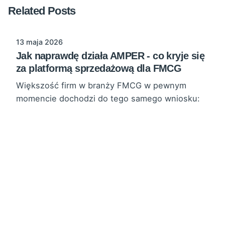
Related Posts
13 maja 2026
Jak naprawdę działa AMPER - co kryje się
za platformą sprzedażową dla FMCG
Większość firm w branży FMCG w pewnym
momencie dochodzi do tego samego wniosku:
mają za dużo systemów, za mało spójnych...
E-commerce
SFA
Read More
20 sierpnia 2024
AMPER E-commerce
E-commerce: Jak rozwija się handel w cyfrowej