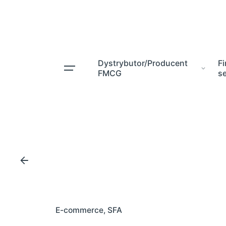
Skip
to
content
Dystrybutor/Producent
F
FMCG
s
E-commerce
SFA