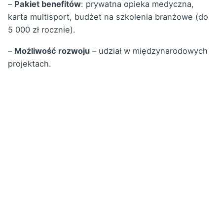
–
Pakiet benefitów
: prywatna opieka medyczna,
karta multisport, budżet na szkolenia branżowe (do
5 000 zł rocznie).
–
Możliwość rozwoju
– udział w międzynarodowych
projektach.
–
Elastyczne godziny pracy
– możliwość
dostosowania grafiku do indywidualnych preferencji
przy zachowaniu dostępności dla klientów w
godzinach 9:00–17:00.
Proces Rekrutacyjny
Zainteresowanych prosimy o przesłanie
CV ze
szczegółowym opisem osiągnięć sprzedażowych
(np. wzrost sprzedaży o X% w okresie Y, pozyskanie
kluczowych klientów) oraz
listu motywacyjnego
wyjaśniającego, dlaczego nasze rozwiązania są dla